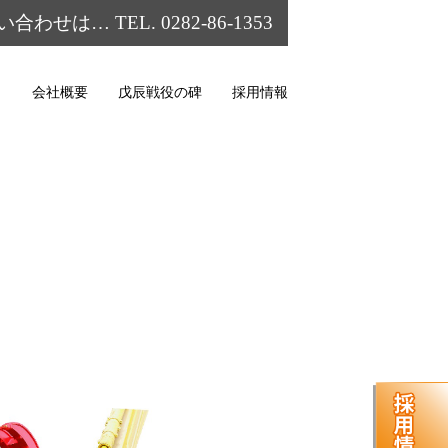
い合わせは… TEL.
0282-86-1353
▼
会社概要
戊辰戦役の碑
採用情報