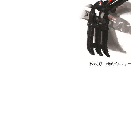
(株)丸順 機械式Zフォ